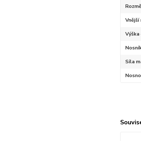
Rozmě
Vnější
Výška 
Nosník
Síla m
Nosno
Souvise