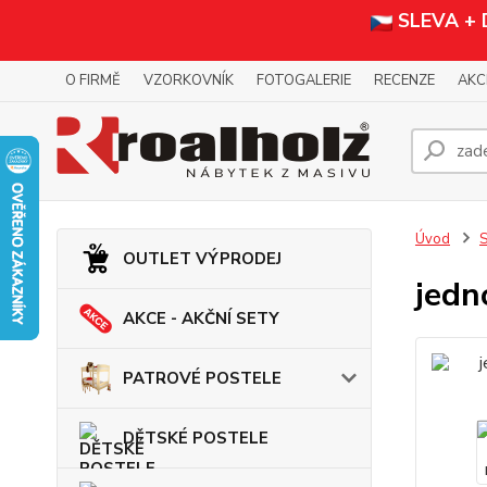
SLEVA +
O FIRMĚ
VZORKOVNÍK
FOTOGALERIE
RECENZE
AKC
Úvod
OUTLET VÝPRODEJ
jedn
AKCE - AKČNÍ SETY
PATROVÉ POSTELE
DĚTSKÉ POSTELE