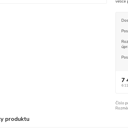
velice 
Dos
Pos
Roz
úpr
Pos
7 
6 1
Číslo p
Rozměr
ty produktu