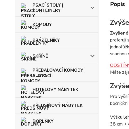
Popis
PSACÍ STOLY |
KONTEJNERY
Zvýše
KOMODY
Zvýšené
preferují
PRÁDELNÍKY
jednolůžk
snadnou 
SKŘÍNĚ
ODSTÍNY
PŘEBALOVACÍ KOMODY |
Máte záj
PULTY
Zvýše
HOTELOVÝ NÁBYTEK
Pro vyšš
bočnicích
PŘEDSÍŇOVÝ NÁBYTEK
Výšku leh
DOPLŇKY
38 cm + v