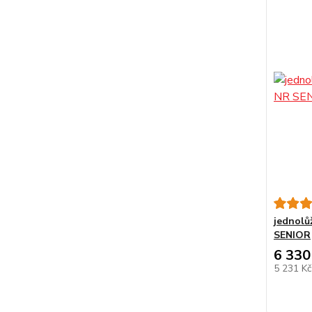
jednolů
SENIOR
6 330
5 231 K