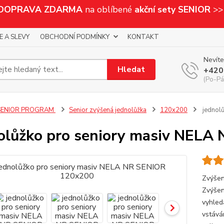
 DOPRAVA ZDARMA
na oblíbené
akční sety SENIOR
>>
E A SLEVY
OBCHODNÍ PODMÍNKY
KONTAKT
Nevíte
Hledat
+420
(Po-Pá,
SENIOR PROGRAM
Senior zvýšená jednolůžka
120x200
jednol
olůžko pro seniory masiv NEL
Zvýšen
Zvýšen
vyhledá
vstává