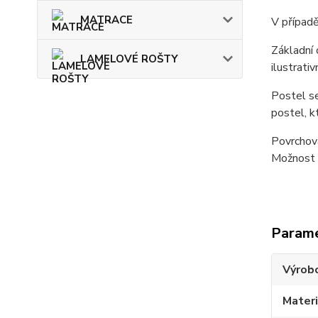
MATRACE
V případě
Základní 
LAMELOVÉ ROŠTY
ilustrativn
Postel se
postel, k
Povrchová
Možnost d
Param
Výrob
Materi