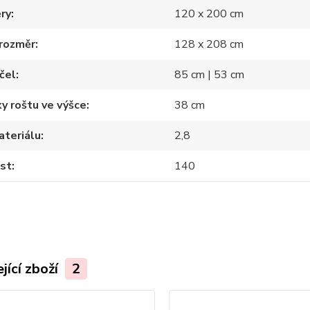
ry
120 x 200 cm
 rozměr
128 x 208 cm
čel
85 cm | 53 cm
y roštu ve výšce
38 cm
ateriálu
2,8
st
140
jící zboží
2