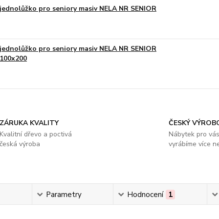
jednolůžko pro seniory masiv NELA NR SENIOR
jednolůžko pro seniory masiv NELA NR SENIOR
100x200
ZÁRUKA KVALITY
ČESKÝ VÝROB
Kvalitní dřevo a poctivá
Nábytek pro vá
česká výroba
vyrábíme více ne
s
Parametry
Hodnocení
1