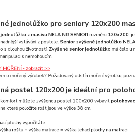
né jednolůžko pro seniory 120x200 m
 jednolůžko z masivu
NELA NR SENIOR
rozměru
120x200
je
 snadnější vstávání z postele.
Senior zvýšené jednolůžko NEL
o s dlouhou životností.
Zvýšené senior jednolůžko
má čelo u 
manipulaci s nemohoucím.
 MOŘENÍ - zobrazit >>
em o mořený výrobek? Požadovaný odstín moření výrobku, pozna
ná postel 120x200 je ideální pro poloh
í komfort můžete zvýšenou postel 100x200 vybavit
polohovac
, na které položíte rošt jsou ve výšce 38 cm.
ací plochy vypočítáte:
ýška roštu + výška matrace = výška lehací plochy na matraci