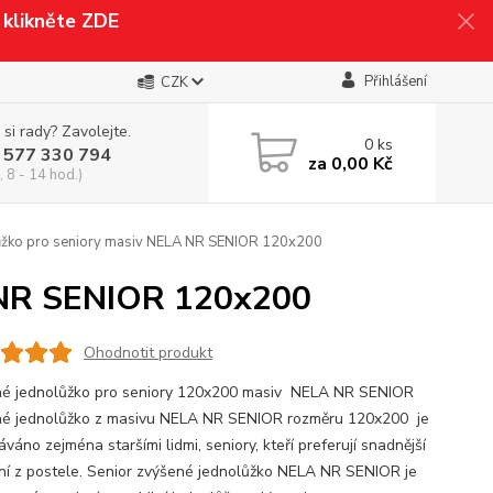
klikněte ZDE
Přihlášení
CZK
 si rady? Zavolejte.
0
ks
 577 330 794
za
0,00 Kč
 8 - 14 hod.)
ůžko pro seniory masiv NELA NR SENIOR 120x200
A NR SENIOR 120x200
Ohodnotit produkt
é jednolůžko pro seniory 120x200 masiv NELA NR SENIOR
é jednolůžko z masivu NELA NR SENIOR rozměru 120x200 je
váno zejména staršími lidmi, seniory, kteří preferují snadnější
ní z postele. Senior zvýšené jednolůžko NELA NR SENIOR je