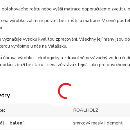
 polohovacího roštu nebo vyšší matrace doporučujeme zvolit u 
cena výrobku zahrnuje postel bez roštu a matrace. V ceně postel
í.
 vyznačuje vysoku kvalitou zpracování. Všechny její hrany jsou do
terou vyrábíme u nás na Valašsku.
 úprava výrobku - ekologicky a zdravotně nezávadný vodou ředi
odání zboží bez laku - cena zůstává stejná, jako pro povrchovou ú
etry
ce
ROALHOLZ
ál + balení
smrkový masiv | demont