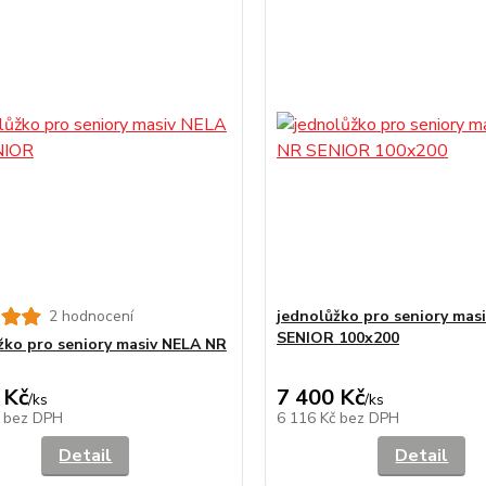
2 hodnocení
jednolůžko pro seniory mas
SENIOR 100x200
žko pro seniory masiv NELA NR
 Kč
7 400 Kč
/
ks
/
ks
č
bez DPH
6 116 Kč
bez DPH
Detail
Detail