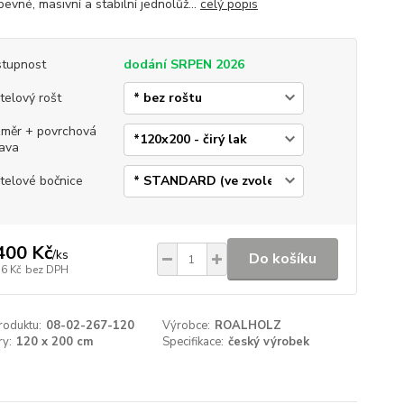
pevné, masivní a stabilní jednolůž...
celý popis
tupnost
dodání SRPEN 2026
telový rošt
měr + povrchová
ava
telové bočnice
400 Kč
/
ks
Do košíku
16 Kč
bez DPH
roduktu:
08-02-267-120
Výrobce:
ROALHOLZ
y:
120 x 200 cm
Specifikace:
český výrobek