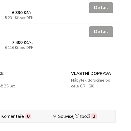
Detail
6 330 Kč
/
ks
5 231 Kč
bez DPH
Detail
7 400 Kč
/
ks
6 116 Kč
bez DPH
CE
VLASTNÍ DOPRAVA
s
Nábytek doručíme po
ž 25 let
celé ČR i SK
Komentáře
0
Související zboží
2