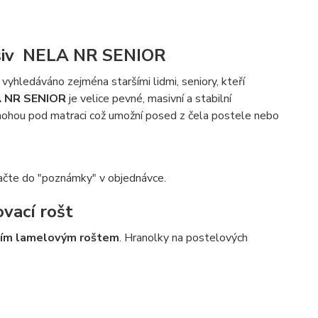
asiv NELA NR SENIOR
 vyhledáváno zejména staršími lidmi, seniory, kteří
A NR SENIOR
je velice pevné, masivní a stabilní
nohou pod matraci což umožní posed z čela postele nebo
čte do "poznámky" v objednávce.
ovací rošt
ím lamelovým roštem
. Hranolky na postelových