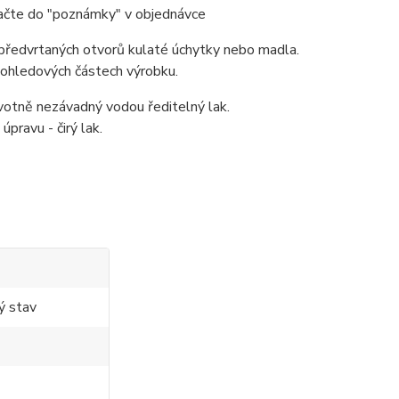
ačte do "poznámky" v objednávce
předvrtaných otvorů kulaté úchytky nebo madla.
 pohledových částech výrobku.
avotně nezávadný vodou ředitelný lak.
pravu - čirý lak.
ý stav
)