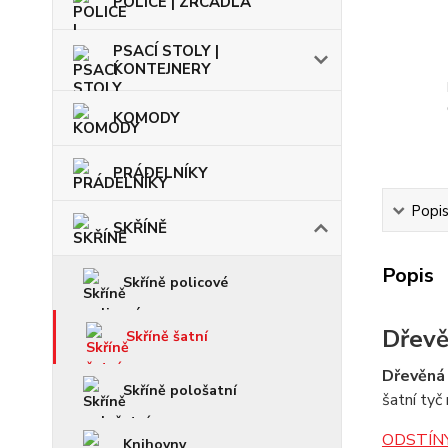
POLICE | ZRCADLA
PSACÍ STOLY |
KONTEJNERY
KOMODY
PRÁDELNÍKY
Popi
SKŘÍNĚ
Popis
Skříně policové
Dřevě
Skříně šatní
Dřevěná 
Skříně pološatní
šatní tyč
ODSTÍNY
Knihovny