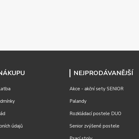
 NÁKUPU
NEJPRODÁVANĚJŠÍ
latba
Akce - akční sety SENIOR
odmínky
Palandy
řád
Rozkládací postele DUO
bních údajů
Senior zvýšené postele
Psací stoly