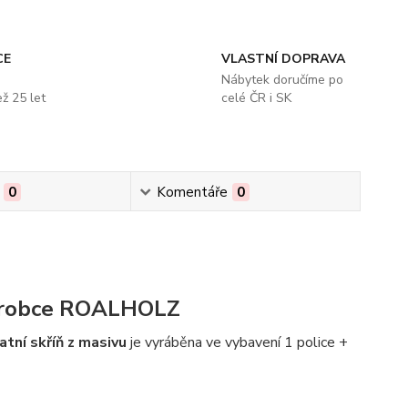
CE
VLASTNÍ DOPRAVA
s
Nábytek doručíme po
ž 25 let
celé ČR i SK
0
Komentáře
0
výrobce ROALHOLZ
atní skříň z masivu
je vyráběna ve vybavení 1 police +