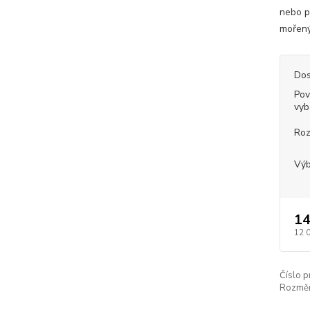
nebo p
mořený
Dos
Pov
vyb
Ro
Výb
14
12 
Číslo p
Rozměr