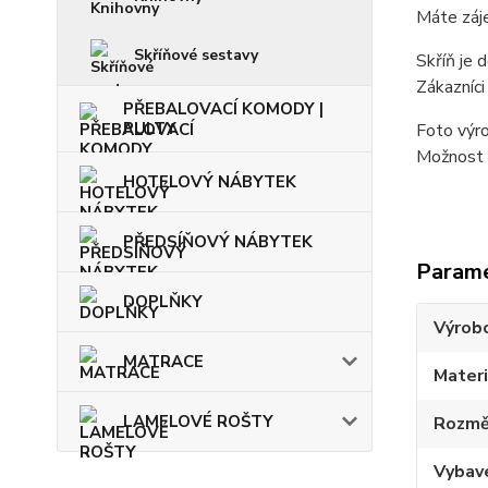
Máte záj
Skříňové sestavy
Skříň je
Zákazníci
PŘEBALOVACÍ KOMODY |
PULTY
Foto výro
Možnost d
HOTELOVÝ NÁBYTEK
PŘEDSÍŇOVÝ NÁBYTEK
Param
DOPLŇKY
Výrob
MATRACE
Materi
LAMELOVÉ ROŠTY
Rozmě
Vybav