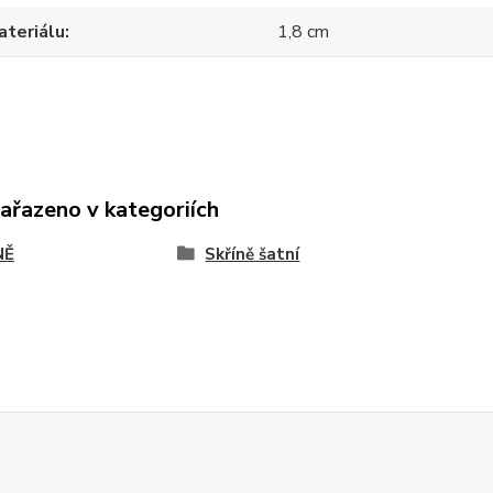
ateriálu
1,8 cm
zařazeno v kategoriích
NĚ
Skříně šatní