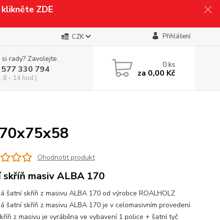
klikněte ZDE
Přihlášení
CZK
 si rady? Zavolejte.
0
ks
 577 330 794
za
0,00 Kč
 8 - 14 hod.)
 170x75x58
Ohodnotit produkt
í skříň masiv ALBA 170
á šatní skříň z masivu ALBA 170 od výrobce ROALHOLZ
á šatní skříň z masivu ALBA 170 je v celomasivním provedení.
kříň z masivu je vyráběna ve vybavení 1 police + šatní tyč