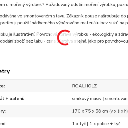
em o mořený výrobek? Požadovaný odstín moření výrobku, pozn
 dodávána ve smontovaném stavu. Zákazník pouze našroubuje do 
 preferují použití nádherného výběrového materiálu bez suků na
bku je ilustrativní. Povrchová úprava výrobku - ekologicky a zdr
odání zboží bez laku - cena zůstává stejná, jako pro povrchovou ú
etry
ce
ROALHOLZ
ál + balení
smrkový masiv | smontovan
ry
170 x 75 x 58 cm (v x š x h
ení
1 x tyč | 1 x police + tyč