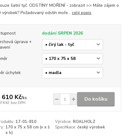
ouze šatní tyč. ODSTÍNY MOŘENÍ - zobrazit >> Máte zájem o
 výrobek? Požadovaný odstín moře...
celý popis
tupnost
dodání SRPEN 2026
rchová úprava +
avení
změr
ěr úchytek
 610 Kč
/
ks
Do košíku
074 Kč
bez DPH
roduktu:
17-01-810
Výrobce:
ROALHOLZ
y:
170 x 75 x 58 cm (v x š
Specifikace:
český výrobek
x h)