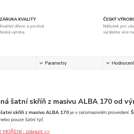
ZÁRUKA KVALITY
ČESKÝ VÝROB
Kvalitní dřevo a poctivá
Nábytek pro vá
česká výroba
vyrábíme více ne
s
Parametry
Hodnocení
ná šatní skříň z masivu ALBA 170 od 
šatní skříň z masivu ALBA 170
je v celomasivním provedení.
Š
 nebo pouze šatní tyč.
 MOŘENÍ - zobrazit >>