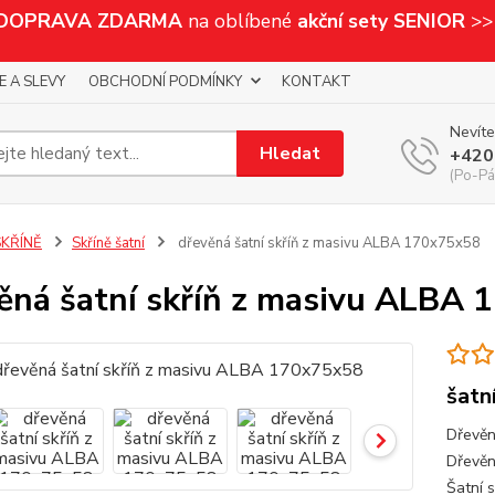
 DOPRAVA ZDARMA
na oblíbené
akční sety SENIOR
>>
E A SLEVY
OBCHODNÍ PODMÍNKY
KONTAKT
Nevíte
Hledat
+420
(Po-Pá,
SKŘÍNĚ
Skříně šatní
dřevěná šatní skříň z masivu ALBA 170x75x58
ěná šatní skříň z masivu ALBA
šatn
Dřevěn
Dřevěn
Šatní s