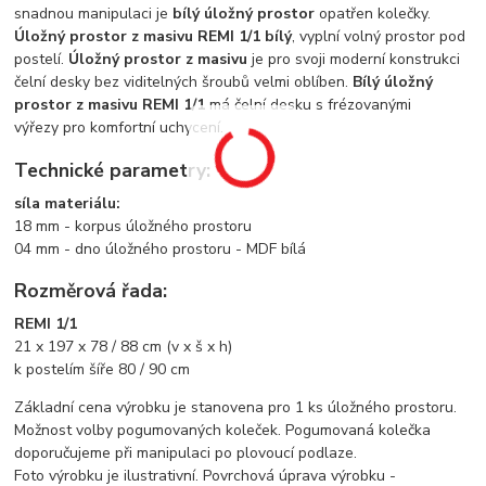
snadnou manipulaci je
bílý úložný prostor
opatřen kolečky.
Úložný prostor z masivu REMI 1/1 bílý
, vyplní volný prostor pod
postelí.
Úložný prostor z masivu
je pro svoji moderní konstrukci
čelní desky bez viditelných šroubů velmi oblíben.
Bílý úložný
prostor z masivu REMI 1/1
má čelní desku s frézovanými
výřezy pro komfortní uchycení.
Technické parametry:
síla materiálu:
18 mm - korpus úložného prostoru
04 mm - dno úložného prostoru - MDF bílá
Rozměrová řada:
REMI 1/1
21 x 197 x 78 / 88 cm (v x š x h)
k postelím šíře 80 / 90 cm
Základní cena výrobku je stanovena pro 1 ks úložného prostoru.
Možnost volby pogumovaných koleček. Pogumovaná kolečka
doporučujeme při manipulaci po plovoucí podlaze.
Foto výrobku je ilustrativní. Povrchová úprava výrobku -