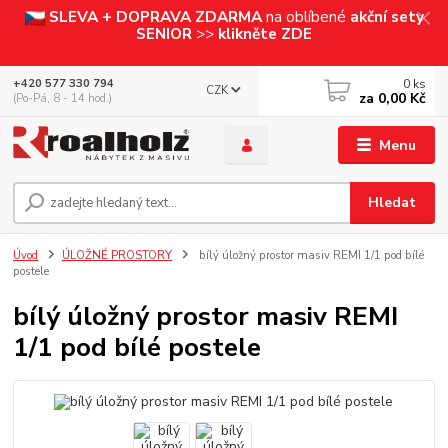
SLEVA + DOPRAVA ZDARMA
na oblíbené
akční sety
SENIOR
>>
klikněte ZDE
0
ks
+420 577 330 794
CZK
za
0,00 Kč
(Po-Pá, 8 - 14 hod.)
Menu
Hledat
Úvod
ÚLOŽNÉ PROSTORY
bílý úložný prostor masiv REMI 1/1 pod bílé
postele
bílý úložný prostor masiv REMI
1/1 pod bílé postele