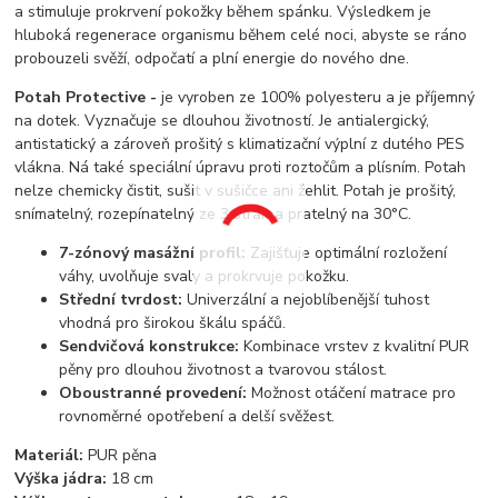
a stimuluje prokrvení pokožky během spánku. Výsledkem je
hluboká regenerace organismu během celé noci, abyste se ráno
probouzeli svěží, odpočatí a plní energie do nového dne.
Potah Protective -
je vyroben ze 100% polyesteru a je příjemný
na dotek. Vyznačuje se dlouhou životností. Je antialergický,
antistatický a zároveň prošitý s klimatizační výplní z dutého PES
vlákna. Ná také speciální úpravu proti roztočům a plísním. Potah
nelze chemicky čistit, sušit v sušičce ani žehlit. Potah je prošitý,
snímatelný, rozepínatelný ze 3 stran a pratelný na 30°C.
7-zónový masážní profil:
Zajišťuje optimální rozložení
váhy, uvolňuje svaly a prokrvuje pokožku.
Střední tvrdost:
Univerzální a nejoblíbenější tuhost
vhodná pro širokou škálu spáčů.
Sendvičová konstrukce:
Kombinace vrstev z kvalitní PUR
pěny pro dlouhou životnost a tvarovou stálost.
Oboustranné provedení:
Možnost otáčení matrace pro
rovnoměrné opotřebení a delší svěžest.
Materiál:
PUR pěna
Výška jádra:
18 cm