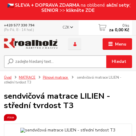
SLEVA + DOPRAVA ZDARMA
na oblíbené
akční sety
SENIOR
>>
klikněte ZDE
0
ks
+420 577 330 794
CZK
za
0,00 Kč
(Po-Pá, 8 - 14 hod.)
Menu
Hledat
Úvod
MATRACE
Pěnové matrace
sendvičová matrace LILIEN -
střední tvrdost T3
sendvičová matrace LILIEN -
střední tvrdost T3
Akce