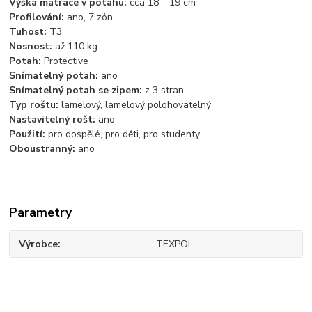
Výška matrace v potahu:
cca 18 – 19 cm
Profilování:
ano, 7 zón
Tuhost:
T3
Nosnost:
až 110 kg
Potah:
Protective
Snímatelný potah:
ano
Snímatelný potah se zipem:
z 3 stran
Typ roštu:
lamelový, lamelový polohovatelný
Nastavitelný rošt:
ano
Použití:
pro dospělé, pro děti, pro studenty
Oboustranný:
ano
Parametry
Výrobce
TEXPOL