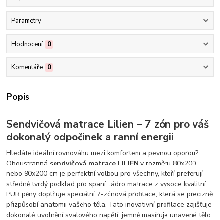
Parametry
Hodnocení
0
Komentáře
0
Popis
Sendvičová matrace Lilien – 7 zón pro váš
dokonalý odpočinek a ranní energii
Hledáte ideální rovnováhu mezi komfortem a pevnou oporou?
Oboustranná
sendvičová matrace LILIEN
v rozměru 80x200
nebo 90x200 cm je perfektní volbou pro všechny, kteří preferují
středně tvrdý podklad pro spaní. Jádro matrace z vysoce kvalitní
PUR pěny doplňuje speciální 7-zónová profilace, která se precizně
přizpůsobí anatomii vašeho těla. Tato inovativní profilace zajišťuje
dokonalé uvolnění svalového napětí, jemně masíruje unavené tělo